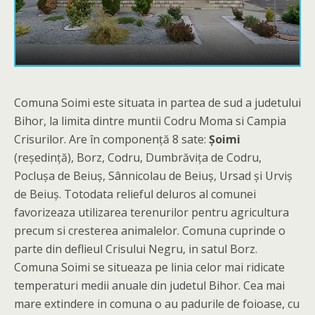
Comuna Soimi este situata in partea de sud a judetului
Bihor, la limita dintre muntii Codru Moma si Campia
Crisurilor. Are în componență 8 sate:
Șoimi
(reședință), Borz, Codru, Dumbrăvița de Codru,
Poclușa de Beiuș, Sânnicolau de Beiuș, Ursad și Urviș
de Beiuș. Totodata relieful deluros al comunei
favorizeaza utilizarea terenurilor pentru agricultura
precum si cresterea animalelor. Comuna cuprinde o
parte din deflieul Crisului Negru, in satul Borz.
Comuna Soimi se situeaza pe linia celor mai ridicate
temperaturi medii anuale din judetul Bihor. Cea mai
mare extindere in comuna o au padurile de foioase, cu