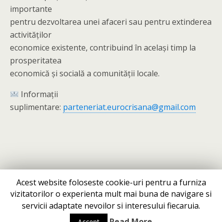
importante
pentru dezvoltarea unei afaceri sau pentru extinderea
activităților
economice existente, contribuind în același timp la
prosperitatea
economică și socială a comunității locale.
Informații
suplimentare:
parteneriat.eurocrisana@gmail.com
Acest website foloseste cookie-uri pentru a furniza
vizitatorilor o experienta mult mai buna de navigare si
servicii adaptate nevoilor si interesului fiecaruia.
Mobile
Desktop
Read More
Accept