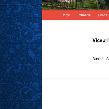
Main menu
Home
Primaria
Consiliu
Skip to primary content
Vicepr
Bunicău S