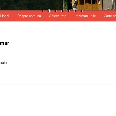
l local
Despre comuna
Galerie foto
Informatii utile
Carte o
imar
abin