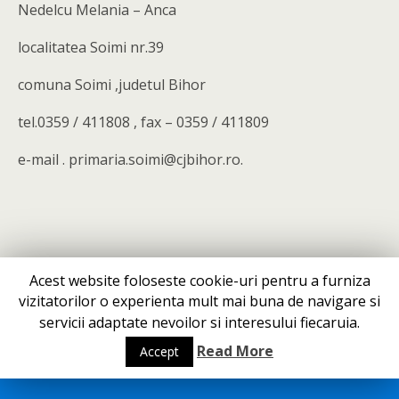
Nedelcu Melania – Anca
localitatea Soimi nr.39
comuna Soimi ,judetul Bihor
tel.0359 / 411808 , fax – 0359 / 411809
e-mail . primaria.soimi@cjbihor.ro.
Acest website foloseste cookie-uri pentru a furniza
Back to top
vizitatorilor o experienta mult mai buna de navigare si
servicii adaptate nevoilor si interesului fiecaruia.
Mobile
Desktop
Read More
Accept