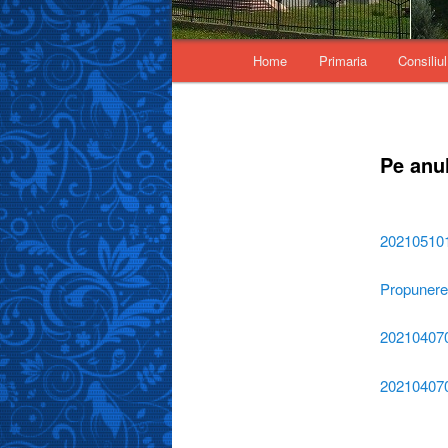
Main menu
Home
Primaria
Consiliul
Skip to primary content
Pe anu
20210510
Propunere 
20210407
20210407