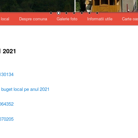
 local
Despre comuna
Galerie foto
Informatii utile
Carte oa
l 2021
130134
buget local pe anul 2021
064352
070205